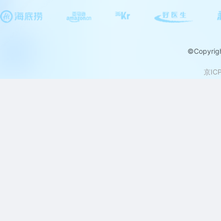
©Copyr
京IC